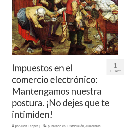
1
Impuestos en el
JUL 2026
comercio electrónico:
Mantengamos nuestra
postura. ¡No dejes que te
intimiden!
por
Allan Tépper
|
publicado en:
Distribución
,
Audiolibros-