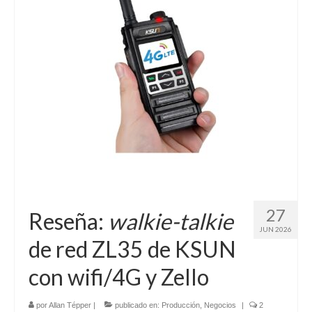
27
Reseña:
walkie-talkie
JUN 2026
de red ZL35 de KSUN
con wifi/4G y Zello
por
Allan Tépper
|
publicado en:
Producción
,
Negocios
|
2