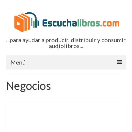
...para ayudar a producir, distribuir y consumir
audiolibros...
Menú
Inicio
Negocios
Artículos (todos)
Boletines por correo-e
Glosariocastellano.com
EditorialTecnoTur.com