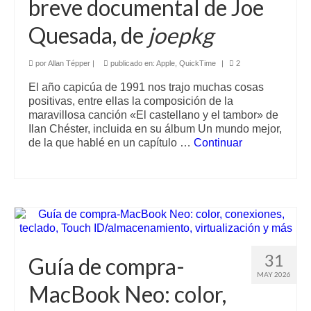
breve documental de Joe
Quesada, de
joepkg
por
Allan Tépper
|
publicado en:
Apple
,
QuickTime
|
2
El año capicúa de 1991 nos trajo muchas cosas
positivas, entre ellas la composición de la
maravillosa canción «El castellano y el tambor» de
Ilan Chéster, incluida en su álbum Un mundo mejor,
de la que hablé en un capítulo …
Continuar
31
Guía de compra-
MAY 2026
MacBook Neo: color,