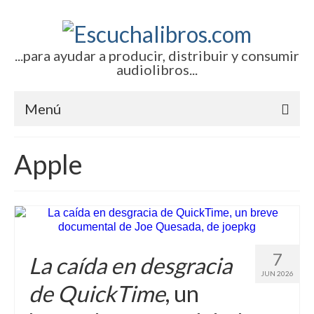
...para ayudar a producir, distribuir y consumir
audiolibros...
Menú
Inicio
Apple
Artículos (todos)
Boletines por correo-e
Glosariocastellano.com
7
La caída en desgracia
EditorialTecnoTur.com
JUN 2026
de QuickTime
, un
Contacto (vía TecnoTur)