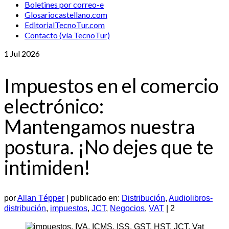
Boletines por correo-e
Glosariocastellano.com
EditorialTecnoTur.com
Contacto (vía TecnoTur)
1
Jul 2026
Impuestos en el comercio
electrónico:
Mantengamos nuestra
postura. ¡No dejes que te
intimiden!
por
Allan Tépper
|
publicado en:
Distribución
,
Audiolibros-
distribución
,
impuestos
,
JCT
,
Negocios
,
VAT
|
2