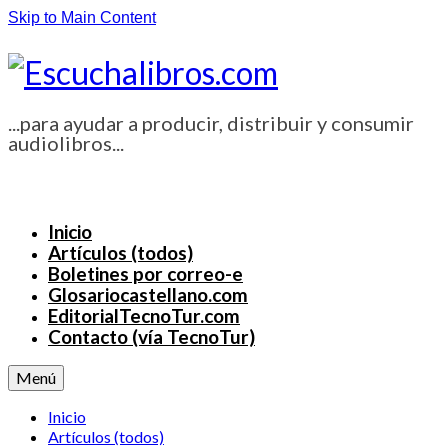
Skip to Main Content
...para ayudar a producir, distribuir y consumir
audiolibros...
Inicio
Artículos (todos)
Boletines por correo-e
Glosariocastellano.com
EditorialTecnoTur.com
Contacto (vía TecnoTur)
Menú
Inicio
Artículos (todos)