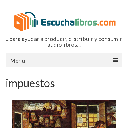
...para ayudar a producir, distribuir y consumir
audiolibros...
Menú
Inicio
impuestos
Artículos (todos)
Boletines por correo-e
Glosariocastellano.com
EditorialTecnoTur.com