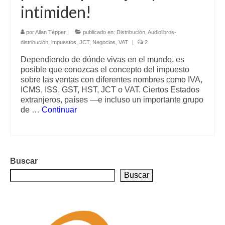
intimiden!
por
Allan Tépper
|
publicado en:
Distribución
,
Audiolibros-
distribución
,
impuestos
,
JCT
,
Negocios
,
VAT
|
2
Dependiendo de dónde vivas en el mundo, es
posible que conozcas el concepto del impuesto
sobre las ventas con diferentes nombres como IVA,
ICMS, ISS, GST, HST, JCT o VAT. Ciertos Estados
extranjeros, países —e incluso un importante grupo
de …
Continuar
Buscar
Buscar