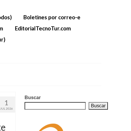
odos)
Boletines por correo-e
om
EditorialTecnoTur.com
r)
Buscar
1
Buscar
JUL 2026
te