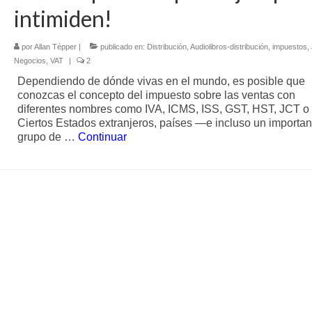
intimiden!
por
Allan Tépper
|
publicado en:
Distribución
,
Audiolibros-distribución
,
impuestos
,
Negocios
,
VAT
|
2
Dependiendo de dónde vivas en el mundo, es posible que
conozcas el concepto del impuesto sobre las ventas con
diferentes nombres como IVA, ICMS, ISS, GST, HST, JCT o
Ciertos Estados extranjeros, países —e incluso un importan
grupo de …
Continuar