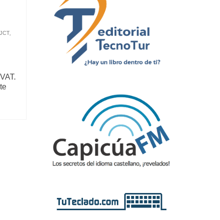
JCT
,
 VAT.
te