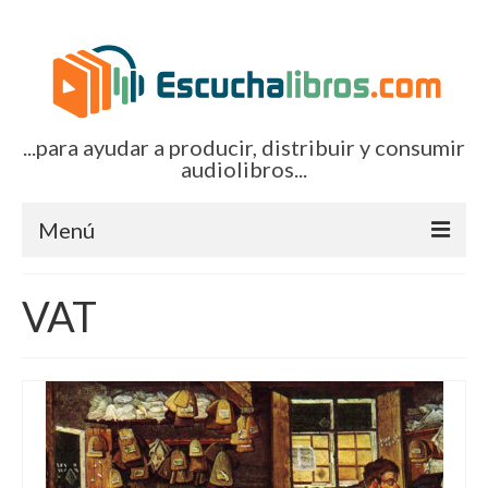
...para ayudar a producir, distribuir y consumir
audiolibros...
Menú
Inicio
VAT
Artículos (todos)
Boletines por correo-e
Glosariocastellano.com
EditorialTecnoTur.com