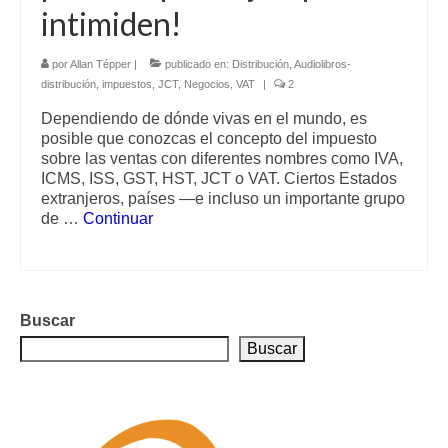
intimiden!
por
Allan Tépper
|
publicado en:
Distribución
,
Audiolibros-
distribución
,
impuestos
,
JCT
,
Negocios
,
VAT
|
2
Dependiendo de dónde vivas en el mundo, es
posible que conozcas el concepto del impuesto
sobre las ventas con diferentes nombres como IVA,
ICMS, ISS, GST, HST, JCT o VAT. Ciertos Estados
extranjeros, países —e incluso un importante grupo
de …
Continuar
Buscar
Buscar