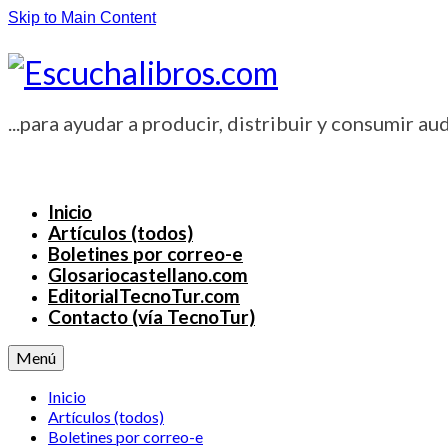
Skip to Main Content
...para ayudar a producir, distribuir y consumir aud
Inicio
Artículos (todos)
Boletines por correo-e
Glosariocastellano.com
EditorialTecnoTur.com
Contacto (vía TecnoTur)
Menú
Inicio
Artículos (todos)
Boletines por correo-e