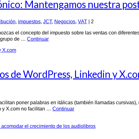
ónico: Mantengamos nuestra postu
ribución
,
impuestos
,
JCT
,
Negocios
,
VAT
|
2
ozcas el concepto del impuesto sobre las ventas con diferent
e grupo de …
Continuar
los de WordPress, Linkedin y X.c
ilitan poner palabras en itálicas (también llamadas cursivas), 
n y X.com no facilitan …
Continuar