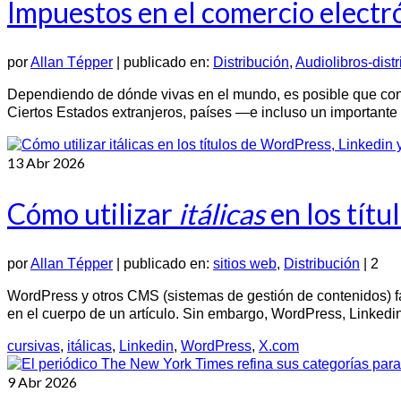
Impuestos en el comercio electr
por
Allan Tépper
|
publicado en:
Distribución
,
Audiolibros-dist
Dependiendo de dónde vivas en el mundo, es posible que con
Ciertos Estados extranjeros, países —e incluso un important
13
Abr 2026
Cómo utilizar
itálicas
en los títu
por
Allan Tépper
|
publicado en:
sitios web
,
Distribución
|
2
WordPress y otros CMS (sistemas de gestión de contenidos) fac
en el cuerpo de un artículo. Sin embargo, WordPress, Linkedi
cursivas
,
itálicas
,
Linkedin
,
WordPress
,
X.com
9
Abr 2026