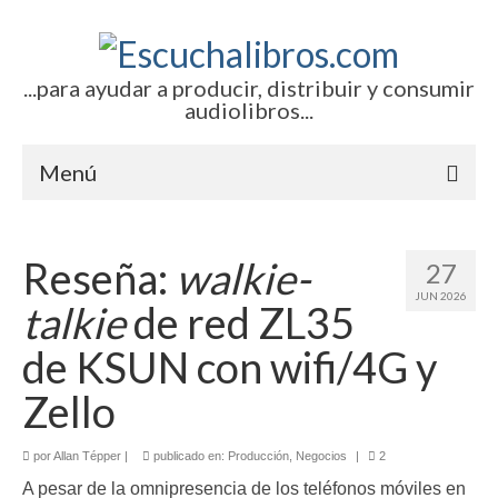
...para ayudar a producir, distribuir y consumir
audiolibros...
Menú
Inicio
Reseña:
walkie-
27
Artículos (todos)
JUN 2026
talkie
de red ZL35
Boletines por correo-e
de KSUN con wifi/4G y
Glosariocastellano.com
Zello
EditorialTecnoTur.com
por
Allan Tépper
|
publicado en:
Producción
,
Negocios
|
2
Contacto (vía TecnoTur)
A pesar de la omnipresencia de los teléfonos móviles en