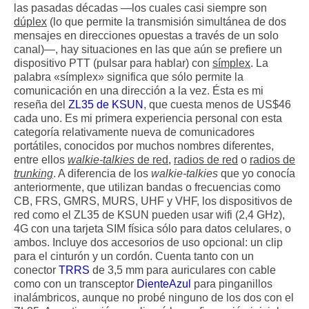
las pasadas décadas —los cuales casi siempre son
dúplex
(lo que permite la transmisión simultánea de dos
mensajes en direcciones opuestas a través de un solo
canal)—, hay situaciones en las que aún se prefiere un
dispositivo PTT (pulsar para hablar) con
símplex
. La
palabra «símplex» significa que sólo permite la
comunicación en una dirección a la vez. Ésta es mi
reseña del
ZL35 de KSUN
, que cuesta menos de US$46
cada uno. Es mi primera experiencia personal con esta
categoría relativamente nueva de comunicadores
portátiles, conocidos por muchos nombres diferentes,
entre ellos
walkie-talkies
de red
,
radios de red
o
radios de
trunking
. A diferencia de los
walkie-talkies
que yo conocía
anteriormente, que utilizan bandas o frecuencias como
CB, FRS, GMRS, MURS, UHF y VHF, los dispositivos de
red como el ZL35 de KSUN pueden usar wifi (2,4 GHz),
4G con una tarjeta SIM física sólo para datos celulares, o
ambos. Incluye dos accesorios de uso opcional: un clip
para el cinturón y un cordón. Cuenta tanto con un
conector
TRRS
de 3,5 mm para auriculares con cable
como con un transceptor
DienteAzul
para pinganillos
inalámbricos, aunque no probé ninguno de los dos con el