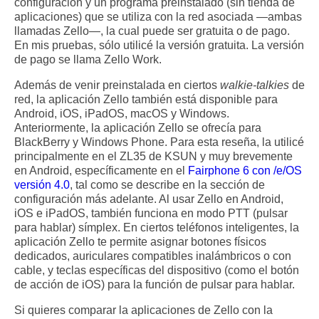
configuración y un programa preinstalado (sin tienda de
aplicaciones) que se utiliza con la red asociada —ambas
llamadas Zello—, la cual puede ser gratuita o de pago.
En mis pruebas, sólo utilicé la versión gratuita. La versión
de pago se llama Zello Work.
Además de venir preinstalada en ciertos
walkie-talkies
de
red, la aplicación Zello también está disponible para
Android, iOS, iPadOS, macOS y Windows.
Anteriormente, la aplicación Zello se ofrecía para
BlackBerry y Windows Phone. Para esta reseña, la utilicé
principalmente en el ZL35 de KSUN y muy brevemente
en Android, específicamente en el
Fairphone 6 con /e/OS
versión 4.0
, tal como se describe en la sección de
configuración más adelante. Al usar Zello en Android,
iOS e iPadOS, también funciona en modo PTT (pulsar
para hablar) símplex. En ciertos teléfonos inteligentes, la
aplicación Zello te permite asignar botones físicos
dedicados, auriculares compatibles inalámbricos o con
cable, y teclas específicas del dispositivo (como el botón
de acción de iOS) para la función de pulsar para hablar.
Si quieres comparar la aplicaciones de Zello con la