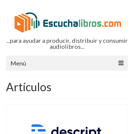
...para ayudar a producir, distribuir y consumir
audiolibros...
Menú
Inicio
Artículos
Artículos (todos)
Boletines por correo-e
Glosariocastellano.com
EditorialTecnoTur.com