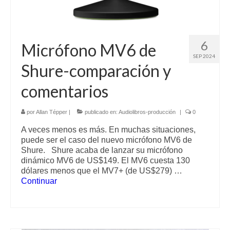
6
Micrófono MV6 de
SEP 2024
Shure-comparación y
comentarios
por
Allan Tépper
|
publicado en:
Audiolibros-producción
|
0
A veces menos es más. En muchas situaciones,
puede ser el caso del nuevo micrófono MV6 de
Shure. Shure acaba de lanzar su micrófono
dinámico MV6 de US$149. El MV6 cuesta 130
dólares menos que el MV7+ (de US$279) …
Continuar