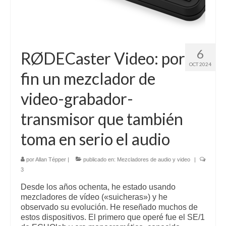
6
RØDECaster Video: por
OCT 2024
fin un mezclador de
video-grabador-
transmisor que también
toma en serio el audio
por
Allan Tépper
|
publicado en:
Mezcladores de audio y video
|
3
Desde los años ochenta, he estado usando
mezcladores de vídeo («suicheras») y he
observado su evolución. He reseñado muchos de
estos dispositivos. El primero que operé fue el SE/1