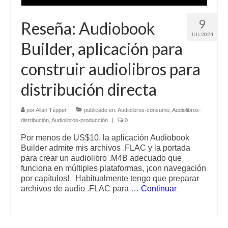
9
Reseña: Audiobook
JUL 2024
Builder, aplicación para
construir audiolibros para
distribución directa
por
Allan Tépper
|
publicado en:
Audiolibros-consumo
,
Audiolibros-
distribución
,
Audiolibros-producción
|
0
Por menos de US$10, la aplicación Audiobook
Builder admite mis archivos .FLAC y la portada
para crear un audiolibro .M4B adecuado que
funciona en múltiples plataformas, ¡con navegación
por capítulos! Habitualmente tengo que preparar
archivos de audio .FLAC para …
Continuar