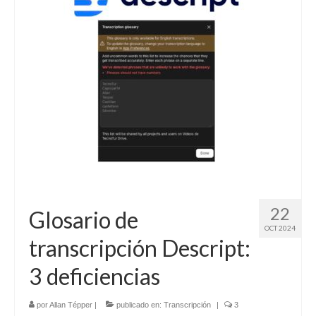
Contacto (vía TecnoTur)
22
Glosario de
OCT 2024
transcripción Descript:
3 deficiencias
por
Allan Tépper
|
publicado en:
Transcripción
|
3