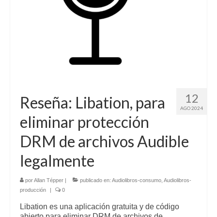
12
Reseña: Libation, para
AGO 2024
eliminar protección
DRM de archivos Audible
legalmente
por
Allan Tépper
|
publicado en:
Audiolibros-consumo
,
Audiolibros-
producción
|
0
Libation es una aplicación gratuita y de código
abierto para eliminar DRM de archivos de