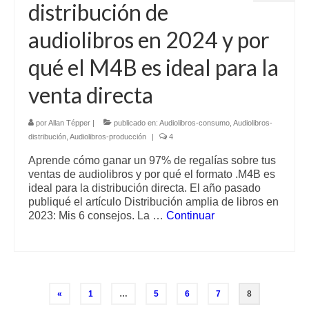
distribución de
audiolibros en 2024 y por
qué el M4B es ideal para la
venta directa
por
Allan Tépper
|
publicado en:
Audiolibros-consumo
,
Audiolibros-
distribución
,
Audiolibros-producción
|
4
Aprende cómo ganar un 97% de regalías sobre tus
ventas de audiolibros y por qué el formato .M4B es
ideal para la distribución directa. El año pasado
publiqué el artículo Distribución amplia de libros en
2023: Mis 6 consejos. La …
Continuar
Paginación
«
1
…
5
6
7
8