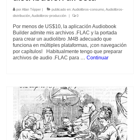
por
Allan Tépper
|
publicado en:
Audiolibros-consumo
,
Audiolibros-
distribución
,
Audiolibros-producción
|
0
Por menos de US$10, la aplicación Audiobook
Builder admite mis archivos .FLAC y la portada
para crear un audiolibro .M4B adecuado que
funciona en múltiples plataformas, ¡con navegación
por capítulos! Habitualmente tengo que preparar
archivos de audio .FLAC para …
Continuar