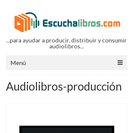
...para ayudar a producir, distribuir y consumir
audiolibros...
Menú
Inicio
Audiolibros-producción
Artículos (todos)
Boletines por correo-e
Glosariocastellano.com
EditorialTecnoTur.com