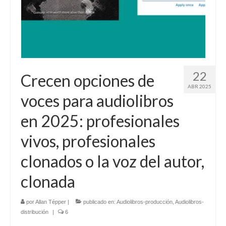
22
Crecen opciones de
ABR 2025
voces para audiolibros
en 2025: profesionales
vivos, profesionales
clonados o la voz del autor,
clonada
por
Allan Tépper
|
publicado en:
Audiolibros-producción
,
Audiolibros-
distribución
|
6