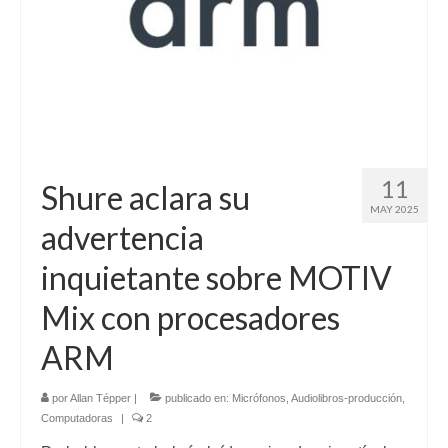
11
Shure aclara su
MAY 2025
advertencia
inquietante sobre MOTIV
Mix con procesadores
ARM
por
Allan Tépper
|
publicado en:
Micrófonos
,
Audiolibros-producción
,
Computadoras
|
2