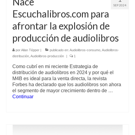
Nace
SEP 2024
Escuchalibros.com para
afrontar la explosión de
producción de audiolibros
por
Allan Tépper
|
publicado en:
Audiolibros-consumo
,
Audiolibros-
distribución
,
Audiolibros-producción
|
1
Como cubrí en mi reciente Estrategia de
distribución de audiolibros en 2024 y por qué el
M4B es ideal para la venta directa, la revista
Forbes ha declarado que los audiolibros son ahora
el segmento de mayor crecimiento dentro de …
Continuar