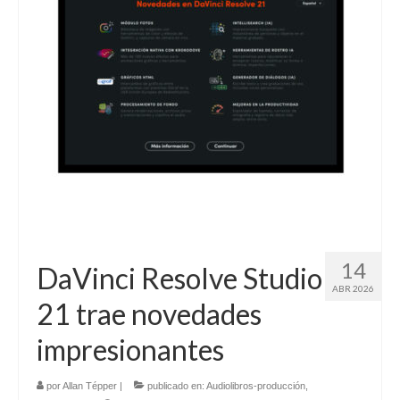
Contacto (vía TecnoTur)
14
DaVinci Resolve Studio
ABR 2026
21 trae novedades
impresionantes
por
Allan Tépper
|
publicado en:
Audiolibros-producción
,