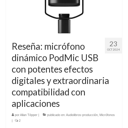
23
Reseña: micrófono
OCT 2024
dinámico PodMic USB
con potentes efectos
digitales y extraordinaria
compatibilidad con
aplicaciones
por
Allan Tépper
|
publicado en:
Audiolibros-producción
,
Micrófonos
|
2