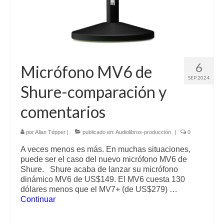
6
Micrófono MV6 de
SEP 2024
Shure-comparación y
comentarios
por
Allan Tépper
|
publicado en:
Audiolibros-producción
|
0
A veces menos es más. En muchas situaciones,
puede ser el caso del nuevo micrófono MV6 de
Shure. Shure acaba de lanzar su micrófono
dinámico MV6 de US$149. El MV6 cuesta 130
dólares menos que el MV7+ (de US$279) …
Continuar