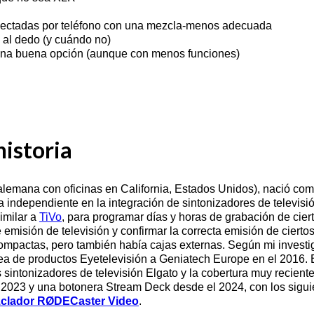
nectadas por teléfono con una mezcla-menos adecuada
al dedo (y cuándo no)
na buena opción (aunque con menos funciones)
historia
lemana con oficinas en California, Estados Unidos), nació co
rma independiente en la integración de sintonizadores de telev
similar a
TiVo
, para programar días y horas de grabación de cier
 emisión de televisión y confirmar la correcta emisión de ciert
ompactas, pero también había cajas externas. Según mi investi
ínea de productos Eyetelevisión a Geniatech Europe en el 2016. 
sintonizadores de televisión Elgato y la cobertura muy reciente 
2023 y una botonera Stream Deck desde el 2024, con los siguie
ezclador RØDECaster Video
.