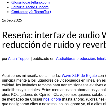
Glosariocastellano.com
EditorialTecnoTur.com
Contacto (vía TecnoTur)
16
Sep 2025
Reseña: interfaz de audio 
reducción de ruido y rever
por
Allan Tépper
|
publicado en:
Audiolibros-producción
,
Inter
Aquí tienes mi reseña de la interfaz
Wave XLR de Elgato
con W
principalmente a los jugadores de videojuegos en línea, en est
calidad, los invitados remotos para transmisiones televisivas e
audiolibros y tutoriales. Estos mercados son abordados y ana
otros KOL (Líderes de Opinión Clave) somos quienes colabor
de mercadeo de Corsair
nos ignora
(hasta ahora). (Corsair es
que nos ignoran ellos a nosotros, no los ignoro yo, ni a ellos