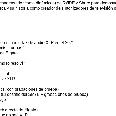
 de condensador como dinámicos) de RØDE y Shure para demostr
arca y su historia como creador de sintonizadores de televisión
l en una interfaz de audio XLR en el 2025
a mis pruebas?
 de Elgato
mo lo resolví?
mpecable
 Wave XLR
tics (con grabaciones de prueba)
 (El desafío del SM7B + grabaciones de prueba)
pago
eb directo de Elgato)
 que no sea XLR