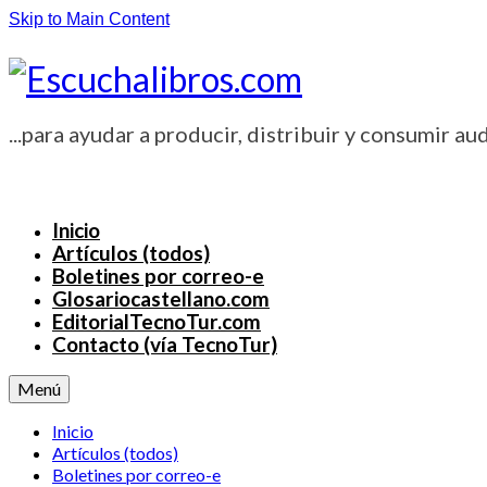
Skip to Main Content
...para ayudar a producir, distribuir y consumir aud
Inicio
Artículos (todos)
Boletines por correo-e
Glosariocastellano.com
EditorialTecnoTur.com
Contacto (vía TecnoTur)
Menú
Inicio
Artículos (todos)
Boletines por correo-e