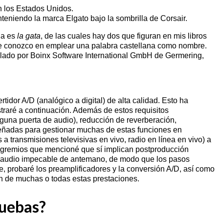
n los Estados Unidos.
niendo la marca Elgato bajo la sombrilla de Corsair.
na es
la gata
, de las cuales hay dos que figuran en mis libros
ue conozco en emplear una palabra castellana como nombre.
lado por Boinx Software International GmbH de Germering,
tidor A/D (analógico a digital) de alta calidad. Esto ha
raré a continuación. Además de estos requisitos
nguna puerta de audio), reducción de reverberación,
señadas para gestionar muchas de estas funciones en
 transmisiones televisivas en vivo, radio en línea en vivo) a
os gremios que mencioné que sí implican postproducción
 de audio impecable de antemano, de modo que los pasos
, probaré los preamplificadores y la conversión A/D, así como
n de muchas o todas estas prestaciones.
ruebas?