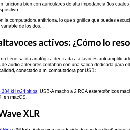
n funciona bien con auriculares de alta impedancia (los cuale
spositivo.
n la computadora anfitriona, lo que significa que puedes escuch
 variable de los dos.
ltavoces activos: ¿Cómo lo reso
 tiene salida analógica dedicada a altavoces autoamplificados
es de audio anteriores contaban con una salida dedicada para el
 calidad, conectado a mi computadora por USB:
384 kHz/24 bitios
, USB-A macho a 2 RCA estereofónicos mac
IDI en macOS.
a Wave XLR
8 kHz
y 96 kHz. Estoy muy agradecido de que los diseñadores 