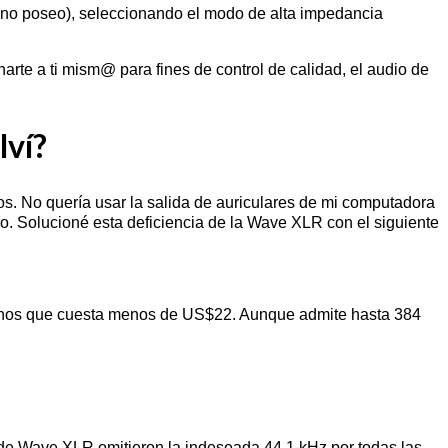
s no poseo), seleccionando el modo de alta impedancia
arte a ti mism@ para fines de control de calidad, el audio de
lví?
. No quería usar la salida de auriculares de mi computadora
lo. Solucioné esta deficiencia de la Wave XLR con el siguiente
hos que cuesta menos de US$22. Aunque admite hasta 384
de Wave XLR omitieron la indeseada 44,1 kHz por todas las