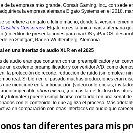
a de la empresa más grande, Corsair Gaming, Inc., con sede e
quiriera la empresa alemana Elgato Systems en el 2018, mante
que se refiere a un gato o felino macho, donde la versión femeni
Castilian Conspiracy
. Elgato no es la única marca alemana q
 (un editor de presentaciones para macOS y iPadOS, desarrol
ede en Stuttgart, Baden-Württemberg, Alemania.
al en una interfaz de audio XLR en el 2025
es de audio eran que contaran con un preamplificador y un conver
 un excelente preamplificador y convertidor A/D, como demost
n: la protección de recorte, reducción de ruido (sin emplear ni
tiempo real. Si bien en el pasado muchas producciones eran di
que mencioné en la introducción (videoconferencias, invitados a
n audio impecable
ahora mismo,
¡no más tarde! Incluso los otr
ial y tutoriales) pueden simplificarse contando con una señal
ados con el contenido, lo que agiliza el proceso. Más adelante
ctiva en comparación con otras interfaces de audio que carece
ófonos tan diferentes para mis p