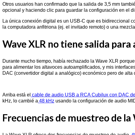
Otros usuarios han confirmado que la salida de 3,5 mm tambié
opcional y haciendo clic para guardar la configuración en el di
La única conexión digital es un USB-C que es bidireccional co
la computadora anfitriona (ej. el invitado remoto) o una mezcla
Wave XLR no tiene salida para a
Durante mucho tiempo, había rechazado la Wave XLR porque no
para alimentar los altavoces autoamplificados, y mis interfac
DAC (convertidor digital a analógico) económico pero de alta
Arriba está el
cable de audio USB a RCA Cubilux con DAC de 
kHz, lo cambié a
48 kHz
usando la configuración de audio M
Frecuencias de muestreo de l
La Wave XLR ofrece dos frecuencias de muestreo de audio,
4