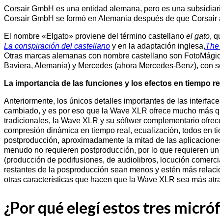
Corsair GmbH es una entidad alemana, pero es una subsidiari
Corsair GmbH se formó en Alemania después de que Corsair ad
El nombre «Elgato» proviene del término castellano
el gato
, 
La conspiración del castellano
y en la adaptación inglesa,
The 
Otras marcas alemanas con nombre castellano son FotoMágico
Baviera, Alemania) y Mercedes (ahora Mercedes-Benz), con s
La importancia de las funciones y los efectos en tiempo re
Anteriormente, los únicos detalles importantes de las interfac
cambiado, y es por eso que la Wave XLR ofrece mucho más que
tradicionales, la Wave XLR y su sóftwer complementario ofrece
compresión dinámica en tiempo real, ecualización, todos en 
postproducción, aproximadamente la mitad de las aplicaciones 
menudo no requieren postproducción, por lo que requieren u
(producción de podifusiones, de audiolibros, locución comerc
restantes de la posproducción sean menos y estén más relacion
otras características que hacen que la Wave XLR sea más atra
¿Por qué elegí estos tres micr