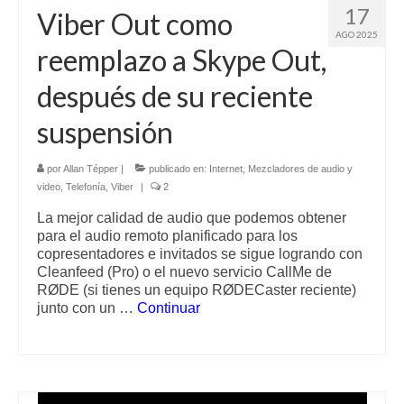
17
Viber Out como
Contacto (vía TecnoTur)
AGO 2025
reemplazo a Skype Out,
después de su reciente
suspensión
por
Allan Tépper
|
publicado en:
Internet
,
Mezcladores de audio y
video
,
Telefonía
,
Viber
|
2
La mejor calidad de audio que podemos obtener
para el audio remoto planificado para los
copresentadores e invitados se sigue logrando con
Cleanfeed (Pro) o el nuevo servicio CallMe de
RØDE (si tienes un equipo RØDECaster reciente)
junto con un …
Continuar