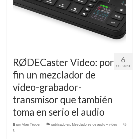
6
RØDECaster Video: por
OCT 2024
fin un mezclador de
video-grabador-
transmisor que también
toma en serio el audio
por
Allan Tépper
|
publicado en:
Mezcladores de audio y video
|
3