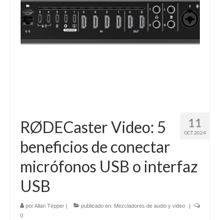
11
RØDECaster Video: 5
OCT 2024
beneficios de conectar
micrófonos USB o interfaz
USB
por
Allan Tépper
|
publicado en:
Mezcladores de audio y video
|
0