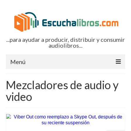
...para ayudar a producir, distribuir y consumir
audiolibros...
Menú
Inicio
Mezcladores de audio y
Artículos (todos)
video
Boletines por correo-e
Glosariocastellano.com
EditorialTecnoTur.com