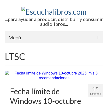
...para ayudar a producir, distribuir y consumir
audiolibros...
Menú
Inicio
LTSC
Artículos (todos)
Boletines por correo-e
Glosariocastellano.com
15
Fecha límite de
EditorialTecnoTur.com
JUN 2025
Windows 10-octubre
Contacto (vía TecnoTur)