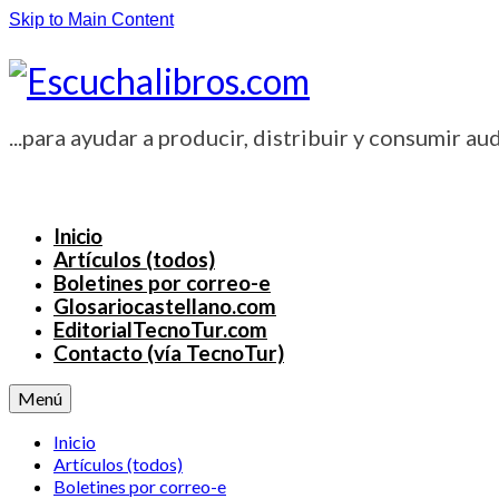
Skip to Main Content
...para ayudar a producir, distribuir y consumir aud
Inicio
Artículos (todos)
Boletines por correo-e
Glosariocastellano.com
EditorialTecnoTur.com
Contacto (vía TecnoTur)
Menú
Inicio
Artículos (todos)
Boletines por correo-e