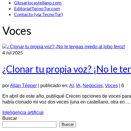
Glosariocastellano.com
EditorialTecnoTur.com
Contacto (vía TecnoTur)
Voces
4
Jul 2025
¿Clonar tu propia voz? ¡No le te
por
Allan Tépper
|
publicado en:
AI
,
IA
,
Negocios
,
Voces
|
6
En abril de este año, publiqué Crecen opciones de voces para 
había clonado mi voz dos veces (una en castellano, otra en 
Inteligencia artificial
Buscar
Buscar