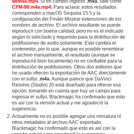
98m4a.mp4
. Si en cambio ingreso
.m4a
, sale como
CFM-98.m4a.mp4
.
Para aclarar, estos resultados
corresponden a macOS Sequoia 15.5 y la
configuración del Finder
Mostrar extensiones de los
nombres de archivo
. El archivo resultante se puede
reproducir con buena calidad, pero no es el indicado
según lo solicitado y requerido para la distribución de
podifusiones de audio solamente. Esto cambia el
contenedor, por lo que, aunque es posible renombrar
el archivo manualmente, el resultado (aunque se
reproducirá bien localmente) no es confiable para la
distribución de podifusiones. Otros dos editores que
he usado ofrecen la exportación de AAC directamente
con el sufijo
.m4a
. Aunque parece que DaVinci
Resolve (Studio) 20 está diseñado para ofrecer esa
opción, tomando en cuenta que hay un campo para
ingresar el sufijo, Blackmagic ha confirmado que esto
es así con la versión actual y me agradeció la
sugerencia.
Actualmente no es posible agregar una miniatura ni
otros metadatos al archivo AAC exportado.
Blackmagic ha confirmado que esto es así con la