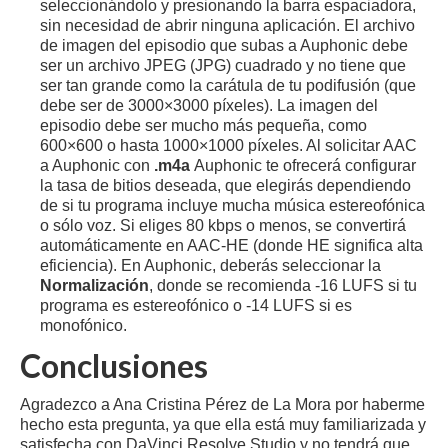
seleccionándolo y presionando la barra espaciadora,
sin necesidad de abrir ninguna aplicación. El archivo
de imagen del episodio que subas a Auphonic debe
ser un archivo JPEG (JPG) cuadrado y no tiene que
ser tan grande como la carátula de tu podifusión (que
debe ser de 3000×3000 píxeles). La imagen del
episodio debe ser mucho más pequeña, como
600×600 o hasta 1000×1000 píxeles. Al solicitar AAC
a Auphonic con
.m4a
Auphonic te ofrecerá configurar
la tasa de bitios deseada, que elegirás dependiendo
de si tu programa incluye mucha música estereofónica
o sólo voz. Si eliges 80 kbps o menos, se convertirá
automáticamente en AAC-HE (donde HE significa alta
eficiencia). En Auphonic, deberás seleccionar la
Normalización
, donde se recomienda -16 LUFS si tu
programa es estereofónico o -14 LUFS si es
monofónico.
Conclusiones
Agradezco a Ana Cristina Pérez de La Mora por haberme
hecho esta pregunta, ya que ella está muy familiarizada y
satisfecha con DaVinci Resolve Studio y no tendrá que