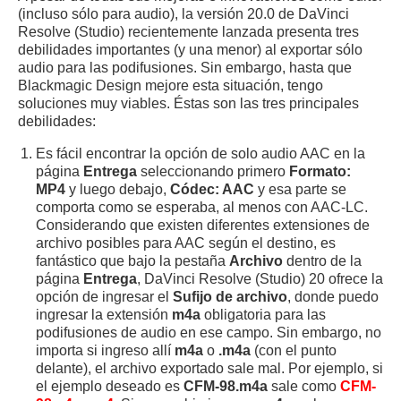
(incluso sólo para audio), la versión 20.0 de DaVinci
Resolve (Studio) recientemente lanzada presenta tres
debilidades importantes (y una menor) al exportar sólo
audio para las podifusiones. Sin embargo, hasta que
Blackmagic Design mejore esta situación, tengo
soluciones muy viables. Éstas son las tres principales
debilidades:
Es fácil encontrar la opción de solo audio AAC en la
página
Entrega
seleccionando primero
Formato:
MP4
y luego debajo,
Códec: AAC
y esa parte se
comporta como se esperaba, al menos con AAC-LC.
Considerando que existen diferentes extensiones de
archivo posibles para AAC según el destino, es
fantástico que bajo la pestaña
Archivo
dentro de la
página
Entrega
, DaVinci Resolve (Studio) 20 ofrece la
opción de ingresar el
Sufijo de archivo
, donde puedo
ingresar la extensión
m4a
obligatoria para las
podifusiones de audio en ese campo. Sin embargo, no
importa si ingreso allí
m4a
o
.m4a
(con el punto
delante), el archivo exportado sale mal. Por ejemplo, si
el ejemplo deseado es
CFM-98.m4a
sale como
CFM-