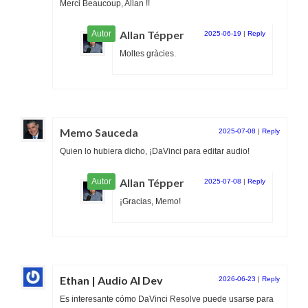
Merci Beaucoup, Allan !!
Allan Tépper
2025-06-19
|
Reply
Moltes gràcies.
Memo Sauceda
2025-07-08
|
Reply
Quien lo hubiera dicho, ¡DaVinci para editar audio!
Allan Tépper
2025-07-08
|
Reply
¡Gracias, Memo!
Ethan | Audio AI Dev
2026-06-23
|
Reply
Es interesante cómo DaVinci Resolve puede usarse para