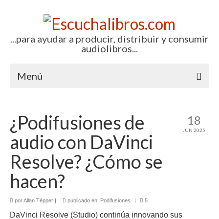
...para ayudar a producir, distribuir y consumir
audiolibros...
Menú
Inicio
¿Podifusiones de
18
Artículos (todos)
JUN 2025
audio con DaVinci
Boletines por correo-e
Resolve? ¿Cómo se
Glosariocastellano.com
hacen?
EditorialTecnoTur.com
por
Allan Tépper
|
publicado en:
Podifusiones
|
5
Contacto (vía TecnoTur)
DaVinci Resolve (Studio) continúa innovando sus