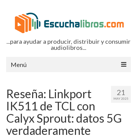
...para ayudar a producir, distribuir y consumir
audiolibros...
Menú
Inicio
Reseña: Linkport
21
Artículos (todos)
MAY 2025
IK511 de TCL con
Boletines por correo-e
Calyx Sprout: datos 5G
Glosariocastellano.com
verdaderamente
EditorialTecnoTur.com