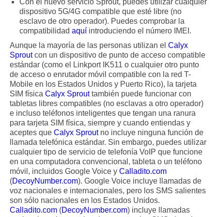
Con el nuevo servicio Sprout, puedes utilizar cualquier
dispositivo 5G/4G compatible que esté libre (no
esclavo de otro operador). Puedes comprobar la
compatibilidad
aquí
introduciendo el número IMEI.
Aunque la mayoría de las personas utilizan el
Calyx
Sprout
con un dispositivo de punto de acceso compatible
estándar (como el Linkport IK511 o cualquier otro punto
de acceso o enrutador móvil compatible con la red T-
Mobile en los Estados Unidos y Puerto Rico), la tarjeta
SIM física
Calyx Sprout
también puede funcionar con
tabletas libres compatibles (no esclavas a otro operador)
e incluso teléfonos inteligentes que tengan una ranura
para tarjeta SIM física, siempre y cuando entiendas y
aceptes que
Calyx Sprout
no incluye ninguna función de
llamada telefónica estándar. Sin embargo, puedes utilizar
cualquier tipo de servicio de telefonía VoIP que funcione
en una computadora convencional, tableta o un teléfono
móvil, incluidos Google Voice y
Calladito.com
(
DecoyNumber.com
). Google Voice incluye llamadas de
voz nacionales e internacionales, pero los SMS salientes
son sólo nacionales en los Estados Unidos.
Calladito.com
(
DecoyNumber.com
) incluye llamadas