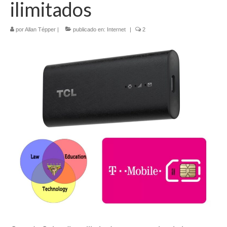
ilimitados
Contacto (vía TecnoTur)
por
Allan Tépper
|
publicado en:
Internet
|
2