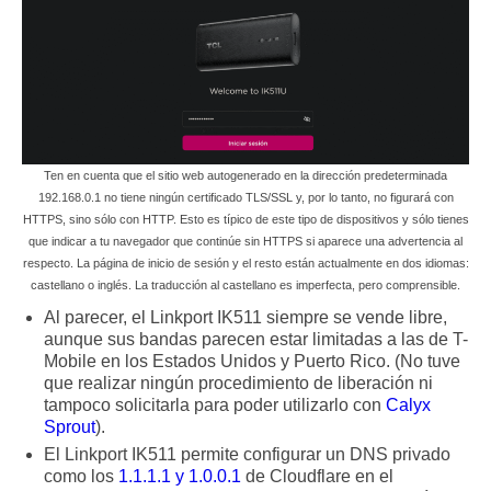
Ten en cuenta que el sitio web autogenerado en la dirección predeterminada
192.168.0.1 no tiene ningún certificado TLS/SSL y, por lo tanto, no figurará con
HTTPS, sino sólo con HTTP. Esto es típico de este tipo de dispositivos y sólo tienes
que indicar a tu navegador que continúe sin HTTPS si aparece una advertencia al
respecto. La página de inicio de sesión y el resto están actualmente en dos idiomas:
castellano o inglés. La traducción al castellano es imperfecta, pero comprensible.
Al parecer, el Linkport IK511 siempre se vende libre,
aunque sus bandas parecen estar limitadas a las de T-
Mobile en los Estados Unidos y Puerto Rico. (No tuve
que realizar ningún procedimiento de liberación ni
tampoco solicitarla para poder utilizarlo con
Calyx
Sprout
).
El Linkport IK511 permite configurar un DNS privado
como los
1.1.1.1 y 1.0.0.1
de Cloudflare en el