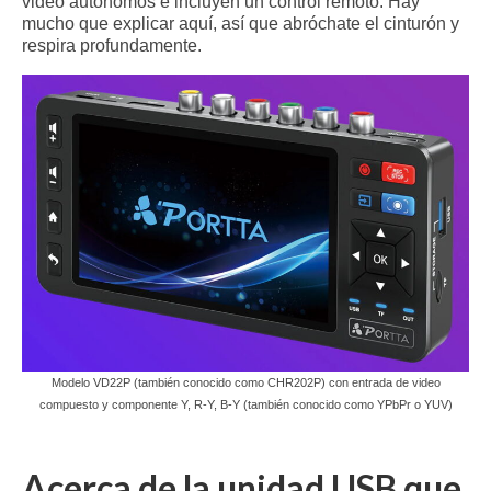
video autónomos e incluyen un control remoto. Hay
mucho que explicar aquí, así que abróchate el cinturón y
respira profundamente.
Modelo VD22P (también conocido como CHR202P) con entrada de video
compuesto y componente Y, R-Y, B-Y (también conocido como YPbPr o YUV)
Acerca de la unidad USB que