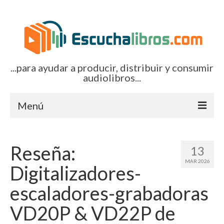
...para ayudar a producir, distribuir y consumir
audiolibros...
Menú
Inicio
Reseña:
13
Artículos (todos)
MAR 2026
Digitalizadores-
Boletines por correo-e
escaladores-grabadoras
Glosariocastellano.com
VD20P & VD22P de
EditorialTecnoTur.com