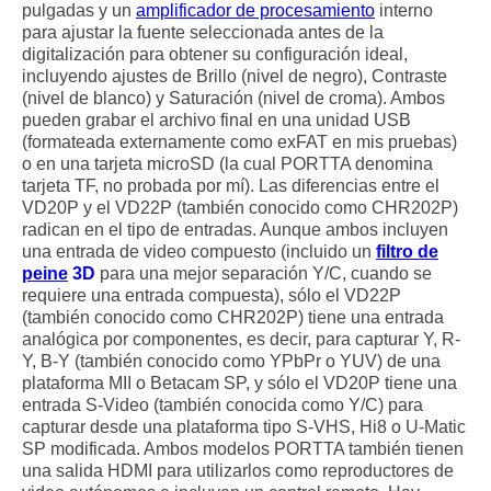
pulgadas y un
amplificador de procesamiento
interno
para ajustar la fuente seleccionada antes de la
digitalización para obtener su configuración ideal,
incluyendo ajustes de Brillo (nivel de negro), Contraste
(nivel de blanco) y Saturación (nivel de croma). Ambos
pueden grabar el archivo final en una unidad USB
(formateada externamente como exFAT en mis pruebas)
o en una tarjeta microSD (la cual PORTTA denomina
tarjeta TF, no probada por mí). Las diferencias entre el
VD20P y el VD22P (también conocido como CHR202P)
radican en el tipo de entradas. Aunque ambos incluyen
una entrada de video compuesto (incluido un
filtro de
peine
3D
para una mejor separación Y/C, cuando se
requiere una entrada compuesta), sólo el VD22P
(también conocido como CHR202P) tiene una entrada
analógica por componentes, es decir, para capturar Y, R-
Y, B-Y (también conocido como YPbPr o YUV) de una
plataforma MII o Betacam SP, y sólo el VD20P tiene una
entrada S-Video (también conocida como Y/C) para
capturar desde una plataforma tipo S-VHS, Hi8 o U-Matic
SP modificada. Ambos modelos PORTTA también tienen
una salida HDMI para utilizarlos como reproductores de