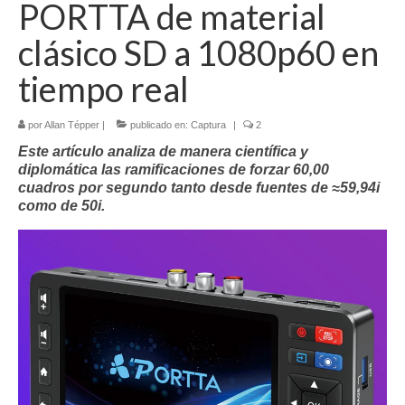
PORTTA de material
Contacto (vía TecnoTur)
clásico SD a 1080p60 en
tiempo real
por
Allan Tépper
|
publicado en:
Captura
|
2
Este artículo analiza de manera científica y
diplomática las ramificaciones de forzar 60,00
cuadros por segundo tanto desde fuentes de ≈59,94i
como de 50i.