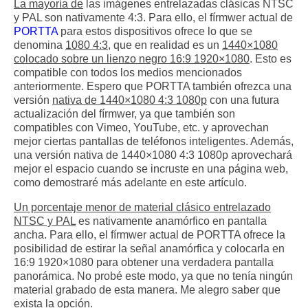
La mayoría de
las imágenes entrelazadas clásicas NTSC
y PAL son nativamente 4:3. Para ello, el fírmwer actual de
PORTTA
para estos dispositivos ofrece lo que se
denomina
1080 4:3
, que en realidad es un
1440×1080
colocado sobre un lienzo negro 16:9 1920×1080
. Esto es
compatible con todos los medios mencionados
anteriormente. Espero que PORTTA también ofrezca una
versión
nativa de 1440×1080 4:3 1080p
con una futura
actualización del fírmwer, ya que también son
compatibles con Vimeo, YouTube, etc. y aprovechan
mejor ciertas pantallas de teléfonos inteligentes. Además,
una versión nativa de 1440×1080 4:3 1080p aprovechará
mejor el espacio cuando se incruste en una página web,
como demostraré más adelante en este artículo.
Un porcentaje menor de material clásico entrelazado
NTSC y PAL
es nativamente anamórfico en pantalla
ancha. Para ello, el fírmwer actual de PORTTA ofrece la
posibilidad de estirar la señal anamórfica y colocarla en
16:9 1920×1080 para obtener una verdadera pantalla
panorámica. No probé este modo, ya que no tenía ningún
material grabado de esta manera. Me alegro saber que
exista la opción.