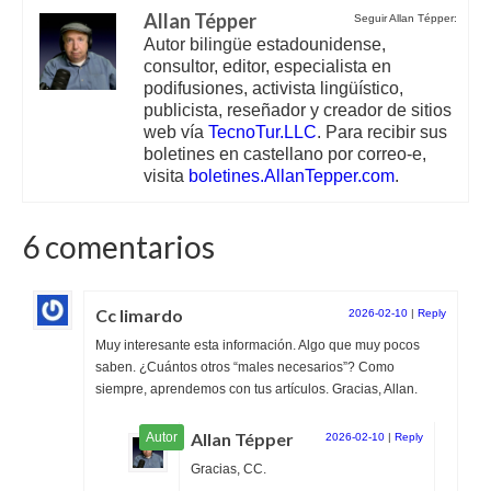
Allan Tépper
Seguir Allan Tépper:
Autor bilingüe estadounidense,
consultor, editor, especialista en
podifusiones, activista lingüístico,
publicista, reseñador y creador de sitios
web vía
TecnoTur.LLC
. Para recibir sus
boletines en castellano por correo-e,
visita
boletines.AllanTepper.com
.
6 comentarios
Cc limardo
2026-02-10
|
Reply
Muy interesante esta información. Algo que muy pocos
saben. ¿Cuántos otros “males necesarios”? Como
siempre, aprendemos con tus artículos. Gracias, Allan.
Allan Tépper
2026-02-10
|
Reply
Gracias, CC.