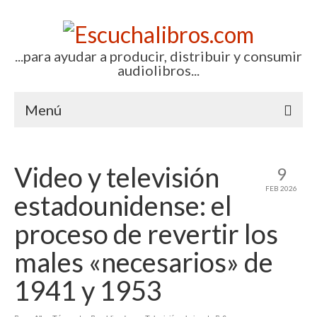
...para ayudar a producir, distribuir y consumir
audiolibros...
Menú
Inicio
Video y televisión
9
Artículos (todos)
FEB 2026
estadounidense: el
Boletines por correo-e
proceso de revertir los
Glosariocastellano.com
males «necesarios» de
EditorialTecnoTur.com
1941 y 1953
Contacto (vía TecnoTur)