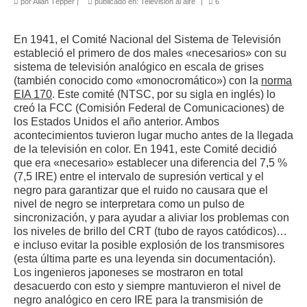
por
Allan Tépper
|
publicado en:
Televisión al aire
|
6
En 1941, el Comité Nacional del Sistema de Televisión
estableció el primero de dos males «necesarios» con su
sistema de televisión analógico en escala de grises
(también conocido como «monocromático») con la
norma
EIA 170
. Este comité (NTSC, por su sigla en inglés) lo
creó la FCC (Comisión Federal de Comunicaciones) de
los Estados Unidos el año anterior. Ambos
acontecimientos tuvieron lugar mucho antes de la llegada
de la televisión en color. En 1941, este Comité decidió
que era «necesario» establecer una diferencia del 7,5 %
(7,5 IRE) entre el intervalo de supresión vertical y el
negro para garantizar que el ruido no causara que el
nivel de negro se interpretara como un pulso de
sincronización, y para ayudar a aliviar los problemas con
los niveles de brillo del CRT (tubo de rayos catódicos)…
e incluso evitar la posible explosión de los transmisores
(esta última parte es una leyenda sin documentación).
Los ingenieros japoneses se mostraron en total
desacuerdo con esto y siempre mantuvieron el nivel de
negro analógico en cero IRE para la transmisión de