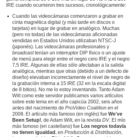
IRE cuando ocurrieron tres sucesos, cronológicamente:
Cuando las videocámaras comenzaron a grabar en
cinta magnética digital (y más tarde en discos o
tarjetas) en lugar de grabar en analógico. Muchas
(pero no todas) de las videocámaras aficionadas
vendidas en Estados Unidos utilizaban NTSC-J
(japonés). Las videocámaras profesionales y
broadcast
tenían un interruptor DIP físico o un ajuste
de menú para elegir entre el negro cero IRE y el negro
7,5 IRE. Algunas de ellas sólo afectaban a la salida
analógica, mientras que otras (debido a un defecto de
diseño) elevaban incorrectamente el nivel de negro de
la grabación interna a 15 IRE (32 en la escala digital
de 8 bitios). No me lo estoy inventando. Tanto Adam
Wilt como este servidor publicamos varios artículos
sobre este tema en el año capicúa 2002, seis años
antes del nacimiento de
ProVideo Coalition
en el
2008. El artículo más famoso (en inglés) fue
We’ve
Been Setup!
, de Adam Wilt, en la revista
DV
. El mío
más famoso (en castellano) fue
Los negros todavía
no tienen igualdad
, en
Producción & Distribución
,