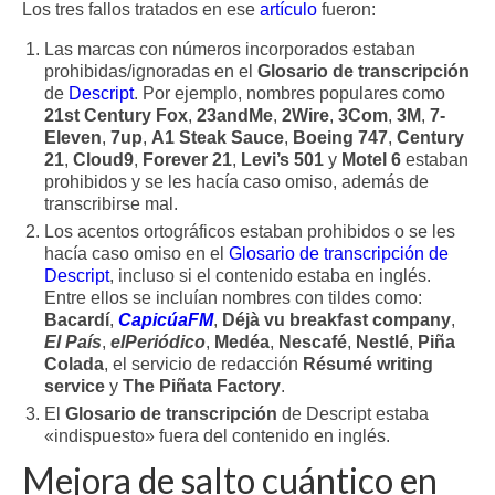
Los tres fallos tratados en ese
artículo
fueron:
Las marcas con números incorporados estaban
prohibidas/ignoradas en el
Glosario de transcripción
de
Descript
. Por ejemplo, nombres populares como
21st Century Fox
,
23andMe
,
2Wire
,
3Com
,
3M
,
7-
Eleven
,
7up
,
A1 Steak Sauce
,
Boeing 747
,
Century
21
,
Cloud9
,
Forever 21
,
Levi’s 501
y
Motel 6
estaban
prohibidos y se les hacía caso omiso, además de
transcribirse mal.
Los acentos ortográficos estaban prohibidos o se les
hacía caso omiso en el
Glosario de transcripción de
Descript
, incluso si el contenido estaba en inglés.
Entre ellos se incluían nombres con tildes como:
Bacardí
,
CapicúaFM
,
Déjà vu breakfast company
,
El País
,
elPeriódico
,
Medéa
,
Nescafé
,
Nestlé
,
Piña
Colada
, el servicio de redacción
Résumé writing
service
y
The Piñata Factory
.
El
Glosario de transcripción
de Descript estaba
«indispuesto» fuera del contenido en inglés.
Mejora de salto cuántico en