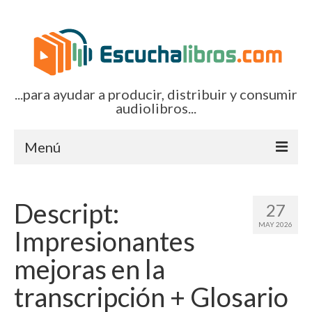
...para ayudar a producir, distribuir y consumir
audiolibros...
Menú
Inicio
Descript:
27
Artículos (todos)
MAY 2026
Impresionantes
Boletines por correo-e
mejoras en la
Glosariocastellano.com
transcripción + Glosario
EditorialTecnoTur.com