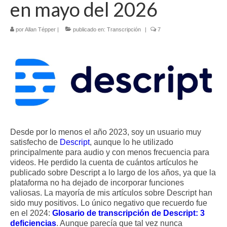
en mayo del 2026
Contacto (vía TecnoTur)
por
Allan Tépper
|
publicado en:
Transcripción
|
7
Desde por lo menos el año 2023, soy un usuario muy
satisfecho de
Descript
, aunque lo he utilizado
principalmente para audio y con menos frecuencia para
videos. He perdido la cuenta de cuántos artículos he
publicado sobre Descript a lo largo de los años, ya que la
plataforma no ha dejado de incorporar funciones
valiosas. La mayoría de mis artículos sobre Descript han
sido muy positivos. Lo único negativo que recuerdo fue
en el 2024:
Glosario de transcripción de Descript: 3
deficiencias
. Aunque parecía que tal vez nunca