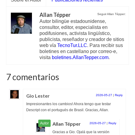
Allan Tépper
Seguir Allan Tépper:
Autor bilingüe estadounidense,
consultor, editor, especialista en
podifusiones, activista lingüístico,
publicista, reseñador y creador de sitios
web vía
TecnoTur.LLC
. Para recibir sus
boletines en castellano por correo-e,
visita
boletines.AllanTepper.com
.
7 comentarios
Gio Lester
2026-05-27
|
Reply
Impresionantes los cambios! Ahora tengo que testar
Descript con el portugués de Brasil. Gracias, Allan.
Allan Tépper
2026-05-27
|
Reply
Gracias a Gio. Ojalá que la versión