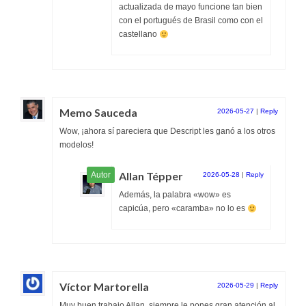
actualizada de mayo funcione tan bien
con el portugués de Brasil como con el
castellano
Memo Sauceda
2026-05-27
|
Reply
Wow, ¡ahora sí pareciera que Descript les ganó a los otros
modelos!
Allan Tépper
2026-05-28
|
Reply
Además, la palabra «wow» es
capicúa, pero «caramba» no lo es
Víctor Martorella
2026-05-29
|
Reply
Muy buen trabajo Allan, siempre le pones gran atención al