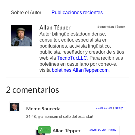
Sobre el Autor
Publicaciones recientes
Allan Tépper
Seguir Allan Tépper:
Autor bilingüe estadounidense,
consultor, editor, especialista en
podifusiones, activista lingüístico,
publicista, reseñador y creador de sitios
web vía
TecnoTur.LLC
. Para recibir sus
boletines en castellano por correo-e,
visita
boletines.AllanTepper.com
.
2 comentarios
Memo Sauceda
2025-10-29
|
Reply
24-48, ¡ya merecen el sello del estándar!
Allan Tépper
2025-10-29
|
Reply