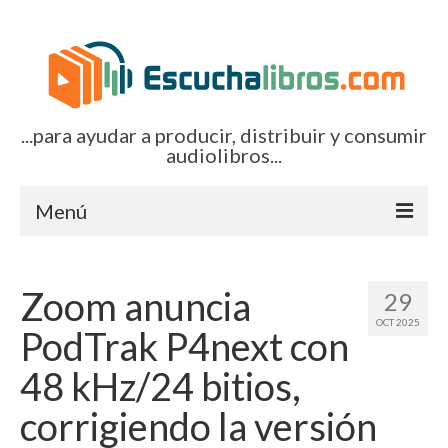
...para ayudar a producir, distribuir y consumir
audiolibros...
Menú
Inicio
Zoom anuncia
29
Artículos (todos)
OCT 2025
PodTrak P4next con
Boletines por correo-e
48 kHz/24 bitios,
Glosariocastellano.com
corrigiendo la versión
EditorialTecnoTur.com