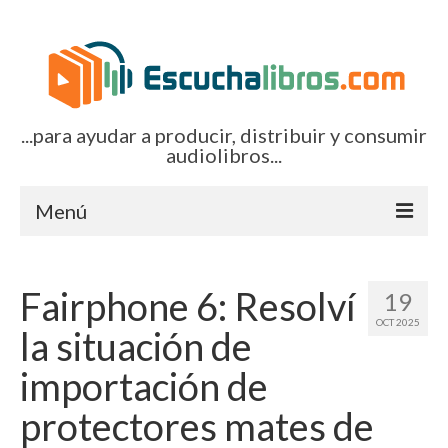
...para ayudar a producir, distribuir y consumir
audiolibros...
Menú
Inicio
Fairphone 6: Resolví
19
Artículos (todos)
OCT 2025
la situación de
Boletines por correo-e
importación de
Glosariocastellano.com
protectores mates de
EditorialTecnoTur.com