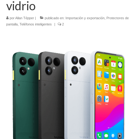
vidrio
Contacto (vía TecnoTur)
por
Allan Tépper
|
publicado en:
Importación y exportación
,
Protectores de
pantalla
,
Teléfonos inteligentes
|
2