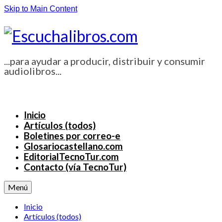
Skip to Main Content
...para ayudar a producir, distribuir y consumir
audiolibros...
Inicio
Artículos (todos)
Boletines por correo-e
Glosariocastellano.com
EditorialTecnoTur.com
Contacto (vía TecnoTur)
Menú
Inicio
Artículos (todos)