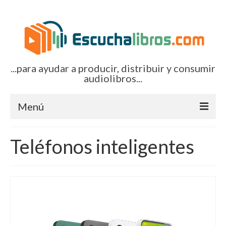
...para ayudar a producir, distribuir y consumir
audiolibros...
Menú
Inicio
Teléfonos inteligentes
Artículos (todos)
Boletines por correo-e
Glosariocastellano.com
EditorialTecnoTur.com