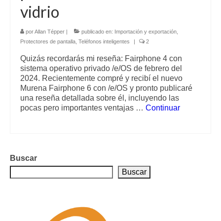
vidrio
por
Allan Tépper
|
publicado en:
Importación y exportación
,
Protectores de pantalla
,
Teléfonos inteligentes
|
2
Quizás recordarás mi reseña: Fairphone 4 con
sistema operativo privado /e/OS de febrero del
2024. Recientemente compré y recibí el nuevo
Murena Fairphone 6 con /e/OS y pronto publicaré
una reseña detallada sobre él, incluyendo las
pocas pero importantes ventajas …
Continuar
Buscar
Buscar