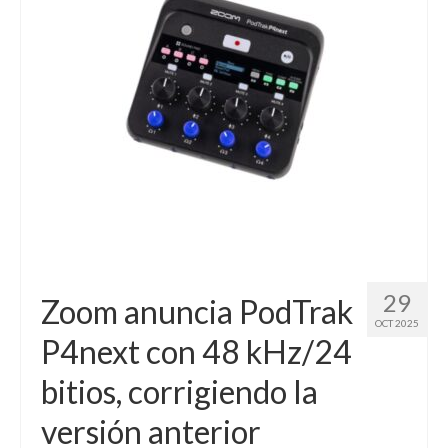
Contacto (vía TecnoTur)
29
Zoom anuncia PodTrak
OCT 2025
P4next con 48 kHz/24
bitios, corrigiendo la
versión anterior