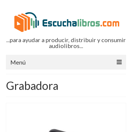
...para ayudar a producir, distribuir y consumir
audiolibros...
Menú
Inicio
Grabadora
Artículos (todos)
Boletines por correo-e
Glosariocastellano.com
EditorialTecnoTur.com