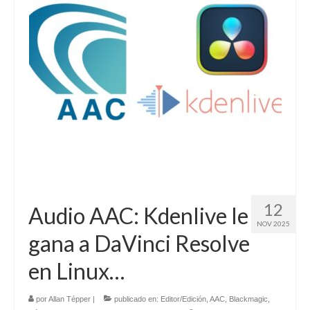
Contacto (vía TecnoTur)
12
Audio AAC: Kdenlive le
NOV 2025
gana a DaVinci Resolve
en Linux…
por
Allan Tépper
|
publicado en:
Editor/Edición
,
AAC
,
Blackmagic
,