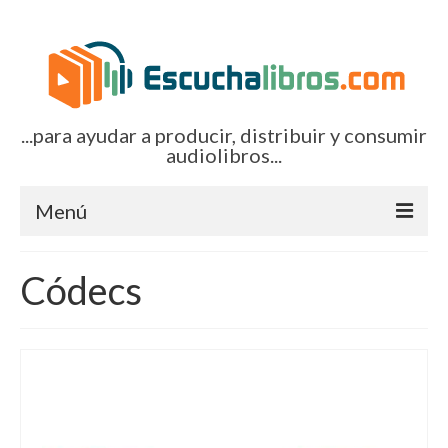
...para ayudar a producir, distribuir y consumir
audiolibros...
Menú
Inicio
Códecs
Artículos (todos)
Boletines por correo-e
Glosariocastellano.com
EditorialTecnoTur.com