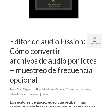
2
Editor de audio Fission:
NOV 2025
Cómo convertir
archivos de audio por lotes
+ muestreo de frecuencia
opcional
por
Allan Tépper
|
publicado en:
Códecs
,
Conversión por lotes
,
Editor/Edición
,
Formatos
|
4
Los editores de audio/video que reciben más