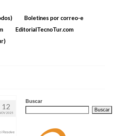
odos)
Boletines por correo-e
om
EditorialTecnoTur.com
r)
Buscar
12
Buscar
NOV 2025
i Resolve