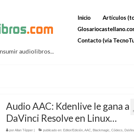
Inicio
Artículos (t
Glosariocastellano.c
Contacto (vía TecnoTu
onsumir audiolibros...
Audio AAC: Kdenlive le gana a
DaVinci Resolve en Linux…
por
Allan Tépper
|
publicado en:
Editor/Edición
,
AAC
,
Blackmagic
,
Códecs
,
DaVinc