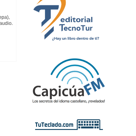
epa),
 audio.