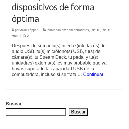
dispositivos de forma
óptima
por
Allan Tépper
|
publicado en:
concentradores
,
RØDE
,
RØDE
Hub
|
2
Después de sumar tu(s) interfaz(interfaces) de
audio USB, tu(s) micrófono(s) USB, tu(s) de
cámara(s), tu Stream Deck, tu pedal y tu(s)
unidad(es) externa(s), es muy probable que ya
hayas superado la capacidad USB de tu
computadora, incluso si se trata …
Continuar
Buscar
Buscar