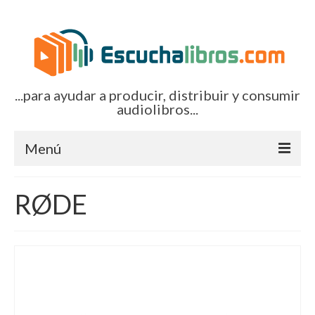
...para ayudar a producir, distribuir y consumir
audiolibros...
Menú
Inicio
RØDE
Artículos (todos)
Boletines por correo-e
Glosariocastellano.com
EditorialTecnoTur.com