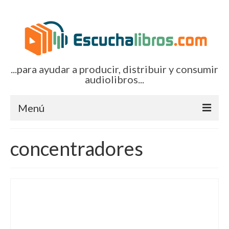
...para ayudar a producir, distribuir y consumir
audiolibros...
Menú
Inicio
concentradores
Artículos (todos)
Boletines por correo-e
Glosariocastellano.com
EditorialTecnoTur.com