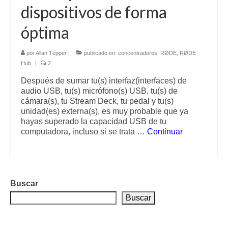
dispositivos de forma
óptima
por
Allan Tépper
|
publicado en:
concentradores
,
RØDE
,
RØDE
Hub
|
2
Después de sumar tu(s) interfaz(interfaces) de
audio USB, tu(s) micrófono(s) USB, tu(s) de
cámara(s), tu Stream Deck, tu pedal y tu(s)
unidad(es) externa(s), es muy probable que ya
hayas superado la capacidad USB de tu
computadora, incluso si se trata …
Continuar
Buscar
Buscar