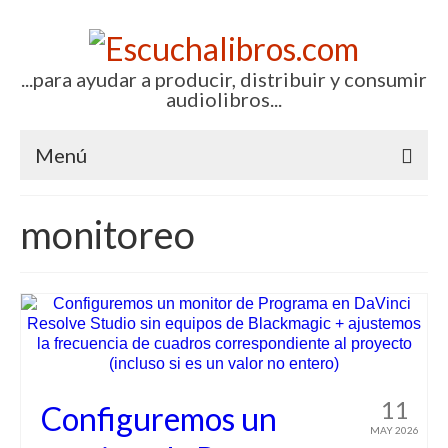
...para ayudar a producir, distribuir y consumir
audiolibros...
Menú
Inicio
monitoreo
Artículos (todos)
Boletines por correo-e
Glosariocastellano.com
EditorialTecnoTur.com
11
Configuremos un
Contacto (vía TecnoTur)
MAY 2026