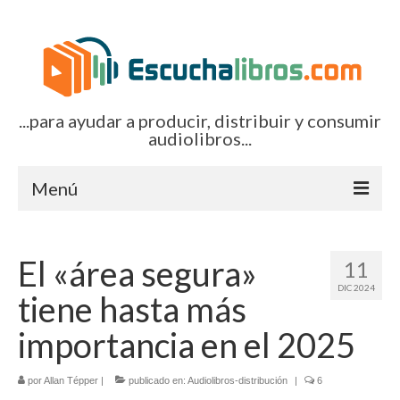
...para ayudar a producir, distribuir y consumir
audiolibros...
Menú
Inicio
El «área segura»
11
Artículos (todos)
DIC 2024
tiene hasta más
Boletines por correo-e
importancia en el 2025
Glosariocastellano.com
por
EditorialTecnoTur.com
Allan Tépper
|
publicado en:
Audiolibros-distribución
|
6