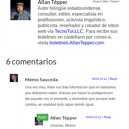
Allan Tépper
Seguir Allan Tépper:
Autor bilingüe estadounidense,
consultor, editor, especialista en
podifusiones, activista lingüístico,
publicista, reseñador y creador de sitios
web vía
TecnoTur.LLC
. Para recibir sus
boletines en castellano por correo-e,
visita
boletines.AllanTepper.com
.
6 comentarios
Memo Sauceda
2024-12-11
|
Reply
Una vez mas, Allan nos trae informacion que no sabiamos
que debiamos saber. Gracias por hacer la yuxtaposicion
del pasado con el presente, y demostrar que aunque todo
cambia, en realidad todo sigue siendo igual.
Allan Tépper
2024-12-11
|
Reply
¡Gracias, Memo!