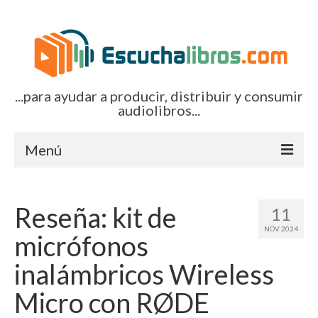
...para ayudar a producir, distribuir y consumir
audiolibros...
Menú
Inicio
Reseña: kit de
11
Artículos (todos)
NOV 2024
micrófonos
Boletines por correo-e
inalámbricos Wireless
Glosariocastellano.com
Micro con RØDE
EditorialTecnoTur.com