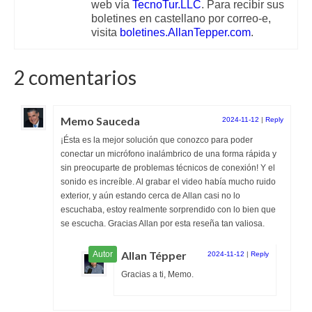
web vía
TecnoTur.LLC
. Para recibir sus
boletines en castellano por correo-e,
visita
boletines.AllanTepper.com
.
2 comentarios
Memo Sauceda
2024-11-12
|
Reply
¡Ésta es la mejor solución que conozco para poder
conectar un micrófono inalámbrico de una forma rápida y
sin preocuparte de problemas técnicos de conexión! Y el
sonido es increíble. Al grabar el video había mucho ruido
exterior, y aún estando cerca de Allan casi no lo
escuchaba, estoy realmente sorprendido con lo bien que
se escucha. Gracias Allan por esta reseña tan valiosa.
Allan Tépper
2024-11-12
|
Reply
Gracias a ti, Memo.