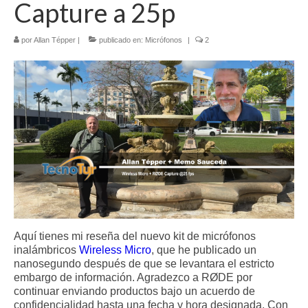
Capture a 25p
Contacto (vía TecnoTur)
por
Allan Tépper
|
publicado en:
Micrófonos
|
2
Aquí tienes mi reseña del nuevo kit de micrófonos
inalámbricos
Wireless Micro
, que he publicado un
nanosegundo después de que se levantara el estricto
embargo de información. Agradezco a RØDE por
continuar enviando productos bajo un acuerdo de
confidencialidad hasta una fecha y hora designada. Con