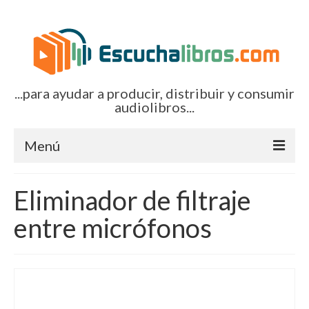
...para ayudar a producir, distribuir y consumir
audiolibros...
Menú
Inicio
Eliminador de filtraje
Artículos (todos)
entre micrófonos
Boletines por correo-e
Glosariocastellano.com
EditorialTecnoTur.com