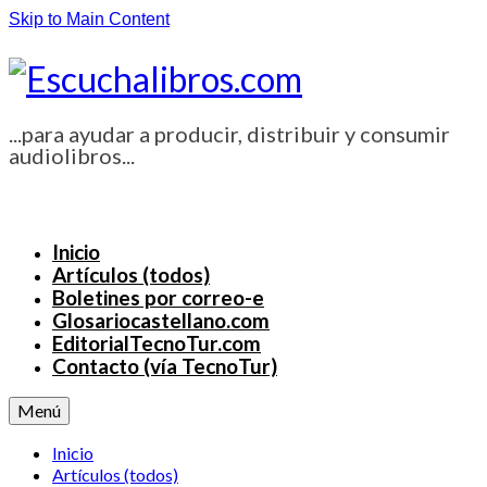
Skip to Main Content
...para ayudar a producir, distribuir y consumir
audiolibros...
Inicio
Artículos (todos)
Boletines por correo-e
Glosariocastellano.com
EditorialTecnoTur.com
Contacto (vía TecnoTur)
Menú
Inicio
Artículos (todos)